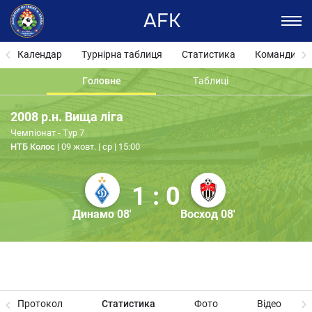
AFK
Календар
Турнірна таблиця
Статистика
Команди
Головне
Таблиці
2008 р.н. Вища ліга
Чемпіонат - Тур 7
НТБ Колос
09 жовт. | ср | 15:00
1 : 0
Динамо 08'
Восход 08'
Протокол
Статистика
Фото
Відео