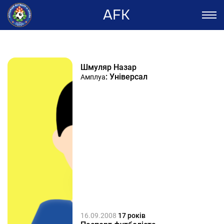
AFK
Шмуляр Назар
: Універсал
Амплуа
16.09.2008
17 років