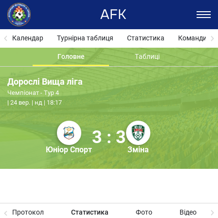
AFK
Календар
Турнірна таблиця
Статистика
Команди
Головне
Таблиці
Дорослі Вища ліга
Чемпіонат - Тур 4
24 вер. | нд | 18:17
3 : 3
Юніор Спорт
Зміна
Протокол
Статистика
Фото
Відео