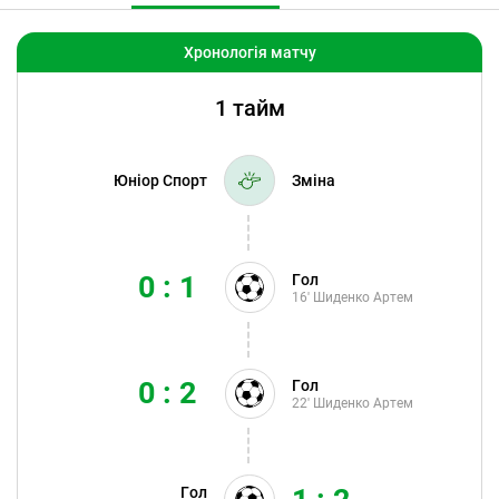
Хронологія матчу
1 тайм
Юніор Спорт
Зміна
0 : 1
Гол
16'
Шиденко Артем
0 : 2
Гол
22'
Шиденко Артем
Гол