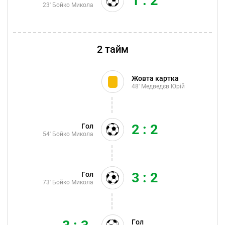
1 : 2
23'
Бойко Микола
2 тайм
Жовта картка
48'
Медведєв Юрій
2 : 2
Гол
54'
Бойко Микола
3 : 2
Гол
73'
Бойко Микола
Гол