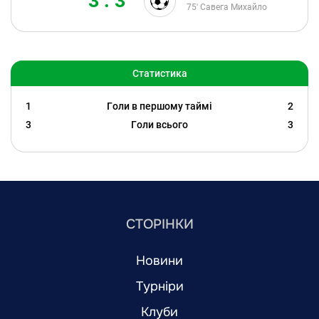
3 : 3
75'
Савега Михайло
Статистика
1
Голи в першому таймі
2
3
Голи всього
3
СТОРІНКИ
Новини
Турніри
Клуби