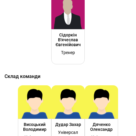
Сідоркін
В'ячеслав
Євгенійович
Тренер
Склад команди
Висоцький
Дудар Захар
Дяченко
Володимир
Олександр
Універсал