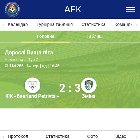
AFK
Календар
Турнірна таблиця
Статистика
Команди
Головне
Таблиці
Дорослі Вища ліга
Чемпіонат - Тур 2
СШ № 256
14 вер. | нд | 16:45
2 : 3
ФК «Beerland Petrivtsi»
Зміна
Протокол
Статистика
Фото
Відео