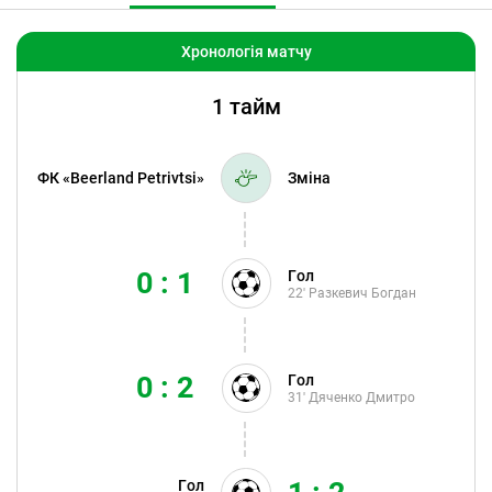
Хронологія матчу
1 тайм
ФК «Beerland Petrivtsi»
Зміна
0 : 1
Гол
22'
Разкевич Богдан
0 : 2
Гол
31'
Дяченко Дмитро
Гол