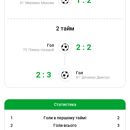
1 : 2
41'
Мережко Максим
2 тайм
2 : 2
Гол
75'
Півень Назарій
2 : 3
Гол
81'
Дяченко Дмитро
Статистика
1
Голи в першому таймі
2
2
Голи всього
3