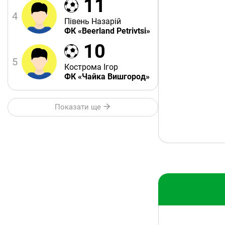
11
4
Півень Назарій
ФК «Beerland Petrivtsi»
10
5
Кострома Ігор
ФК «Чайка Вишгород»
Показати ще