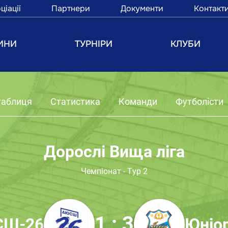
ціації
Партнери
Документи
Контакт
ИНИ
ТУРНІРИ
КЛУБИ
таблиця
Статистика
Команди
Футболісти
Дорослі Вища ліга
Чемпіонат - Тур 2
1 : 3
Ш-26
Юніо