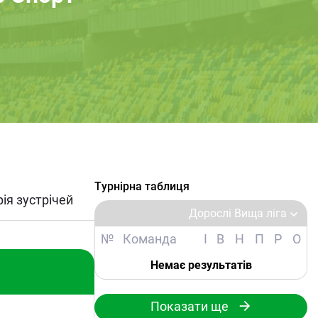
Турнірна таблиця
рія зустрічей
Дорослі Вища ліга
№
Команда
І
В
Н
П
Р
О
Немає результатів
Показати ще