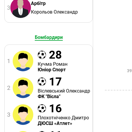
Арбітр
3
Корольов Олександр
Бомбардири
28
1
Кучма Роман
Юніор Спорт
39
17
2
Віслевський Олександр
ФК "Вісла"
16
3
Плохотніченко Дмитро
ДЮСШ «Атлет»