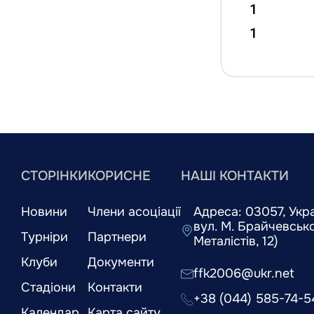
1
1
СТОРІНКИ
КОРИСНЕ
НАШІ КОНТАКТИ
Новини
Члени асоціації
Адреса: 03057, Украї
вул. М. Брайчевськог
Турніри
Партнери
Металістів, 12)
Клуби
Документи
ffk2006@ukr.net
Стадіони
Контакти
+38 (044) 585-74-5
Календар
Карта сайту