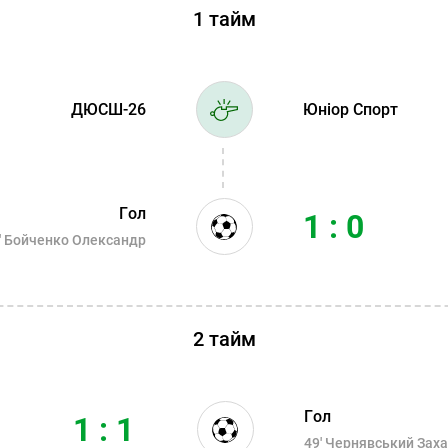
1 тайм
ДЮСШ-26
Юніор Спорт
Гол
1 : 0
'
Бойченко Олександр
2 тайм
Гол
1 : 1
49'
Чернявський Заха