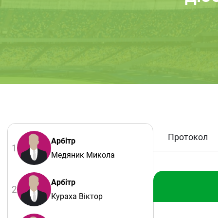
Протокол
Арбітр
1
Медяник Микола
Арбітр
2
Кураха Віктор