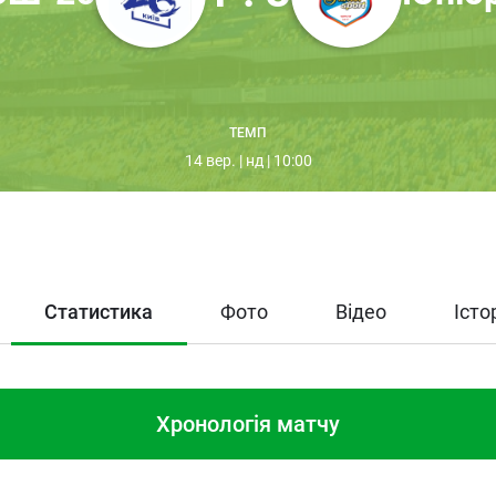
ТЕМП
14 вер. | нд | 10:00
Статистика
Фото
Відео
Істо
Хронологія матчу