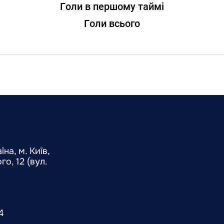
Голи в першому таймі
Голи всього
на, м. Київ,
о, 12 (вул.
4