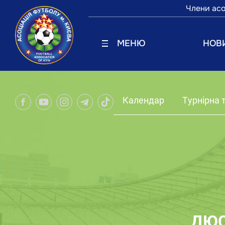
Члени асо
МЕНЮ
НОВ
Календар
Турнірна 
ДЮС