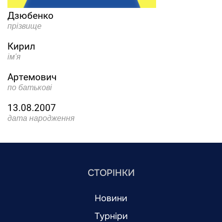
Дзюбенко
прізвище
Кирил
ім'я
Артемович
по батькові
13.08.2007
дата народження
СТОРІНКИ
Новини
Турніри