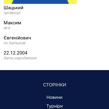
Шацький
прізвище
Максим
ім'я
Євгенійович
по батькові
22.12.2004
дата народження
СТОРІНКИ
Новини
Турніри