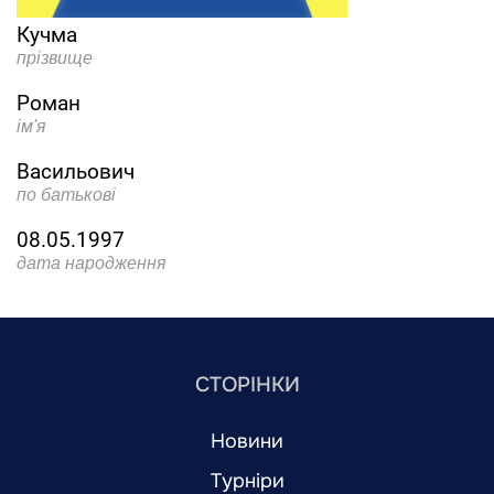
Кучма
прізвище
Роман
ім'я
Васильович
по батькові
08.05.1997
дата народження
СТОРІНКИ
Новини
Турніри