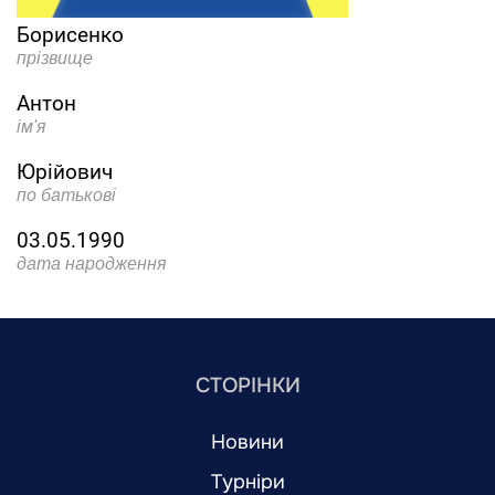
Борисенко
прізвище
Антон
ім'я
Юрійович
по батькові
03.05.1990
дата народження
СТОРІНКИ
Новини
Турніри