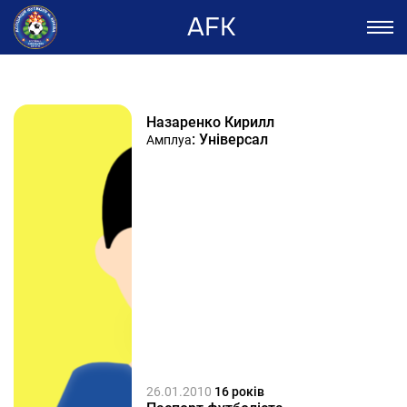
AFK
Назаренко Кирилл
: Універсал
Амплуа
26.01.2010
16 років