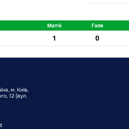
Матчі
Голи
1
0
на, м. Київ,
о, 12 (вул.
4