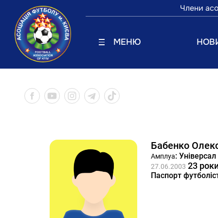
Члени асо
МЕНЮ
НОВ
Бабенко Олекс
: Універсал
Амплуа
23 рок
27.06.2003
Паспорт футболіс