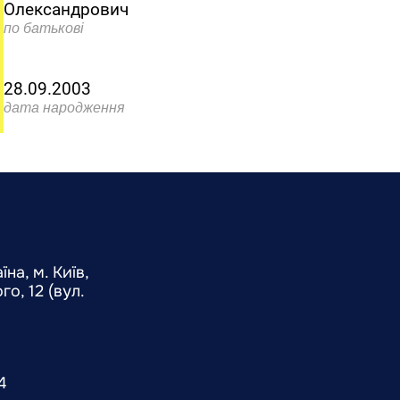
Олександрович
по батькові
28.09.2003
дата народження
на, м. Київ,
о, 12 (вул.
4