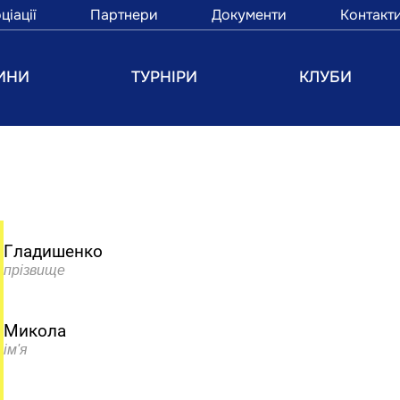
ціації
Партнери
Документи
Контакт
ИНИ
ТУРНІРИ
КЛУБИ
Гладишенко
прізвище
Микола
ім'я