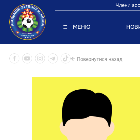
Члени асо
МЕНЮ
НОВ
Повернутися назад