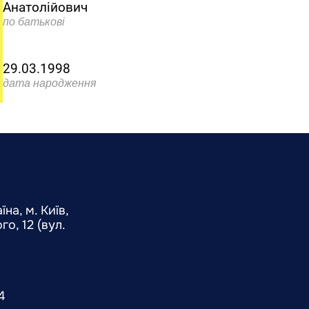
Анатолійович
по батькові
29.03.1998
дата народження
на, м. Київ,
о, 12 (вул.
4