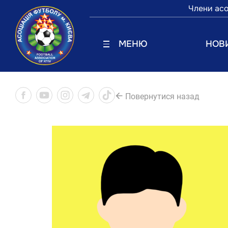
Члени асо
МЕНЮ
НОВ
Повернутися назад