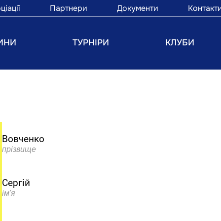
ціації
Партнери
Документи
Контакт
ИНИ
ТУРНІРИ
КЛУБИ
Вовченко
прізвище
Сергій
ім'я