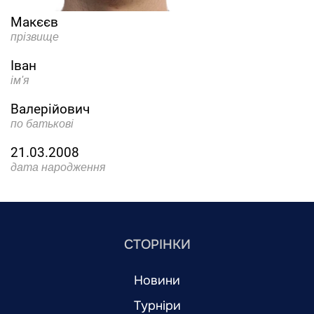
Макєєв
прізвище
Іван
ім'я
Валерійович
по батькові
21.03.2008
дата народження
СТОРІНКИ
Новини
Турніри