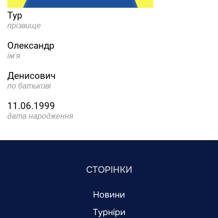
Тур
прізвище
Олександр
ім'я
Денисович
по батькові
11.06.1999
дата народження
СТОРІНКИ
Новини
Турніри