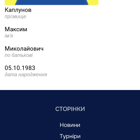
Каплунов
прізвище
Максим
ім'я
Миколайович
по батькові
05.10.1983
дата народження
СТОРІНКИ
Новини
Турніри