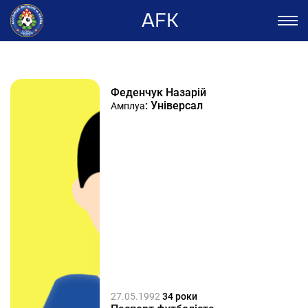
AFK
Феденчук Назарій
: Універсал
Амплуа
27.05.1992
34 роки