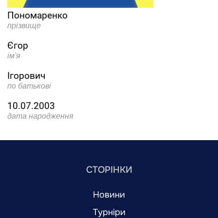
Пономаренко
прізвище
Єгор
ім'я
Ігорович
по батькові
10.07.2003
дата народження
СТОРІНКИ
Новини
Турніри