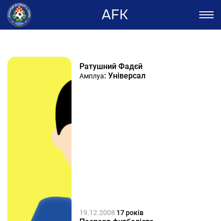
AFK
Ратушний Фадєй
: Універсал
Амплуа
19.12.2008
17 років