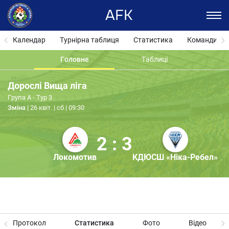
AFK
Календар
Турнірна таблиця
Статистика
Команди
Головне
Таблиці
Дорослі Вища ліга
Група А - Тур 3
Зміна
26 квіт. | сб | 09:30
2 : 3
Локомотив
КДЮСШ «Ніка-Ребел»
Протокол
Статистика
Фото
Відео