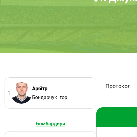
Протокол
Арбітр
1
Бондарчук Ігор
Бомбардири