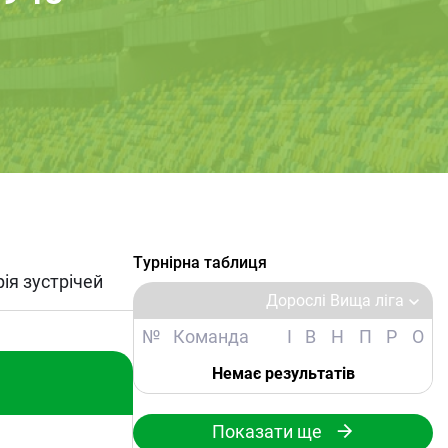
Турнірна таблиця
рія зустрічей
Дорослі Вища ліга
№
Команда
І
В
Н
П
Р
О
Немає результатів
Показати ще