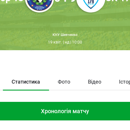
КНУ Шевченко
19 квіт. | нд | 10:00
Статистика
Фото
Відео
Істо
Хронологія матчу