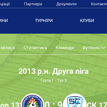
ціації
Партнери
Документи
Контакт
ИНИ
ТУРНІРИ
КЛУБИ
таблиця
Статистика
Команди
Футболісти
2013 р.н. Друга ліга
Група Г - Тур 3
0 : 9
ор 13'
СК 17