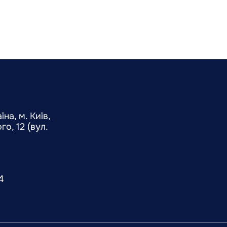
на, м. Київ,
о, 12 (вул.
4