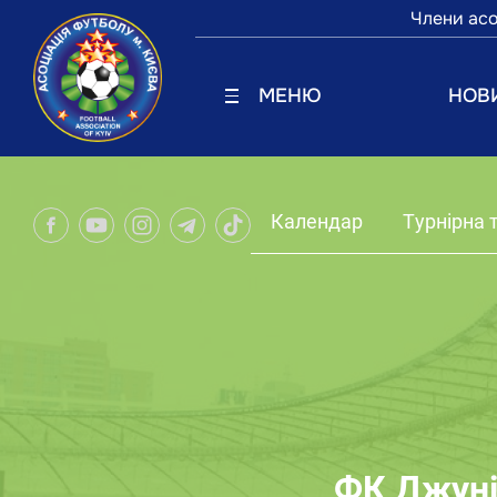
Члени асо
МЕНЮ
НОВ
Календар
Турнірна 
ФК Джуні