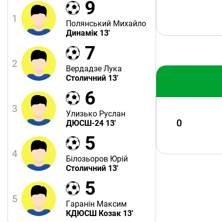
9
1
Полянський Михайло
Динамік 13'
7
2
Вердадзе Лука
Столичний 13'
6
3
Улизько Руслан
0
ДЮСШ-24 13'
5
4
Білозьоров Юрій
Столичний 13'
5
5
Гаранін Максим
КДЮСШ Козак 13'