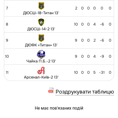
7
2
0
0
0
0
0
ДЮСШ-18-Титан 13'
8
10
0
0
4
-6
0
ДЮСШ-14-2 13'
9
9
0
0
2
-6
0
ДЮФК «Титан» 13'
10
9
0
0
4
-9
0
Чайка П.Б.-2 13'
11
10
0
0
5
-31
0
Арсенал-Київ-2 13'
Роздрукувати таблицю
Не має пов'язаних подій