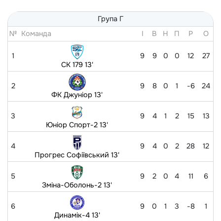
Група Г
№
Команда
I
В
Н
П
Р
O
1
9
9
0
0
12
27
СК 179 13'
2
9
8
0
1
-6
24
ФК Джуніор 13'
3
9
4
1
2
15
13
Юніор Спорт-2 13'
4
9
4
0
2
28
12
Прогрес Софіївський 13'
5
9
2
0
4
11
6
Зміна-Оболонь-2 13'
6
9
0
1
3
-8
1
Динамік-4 13'