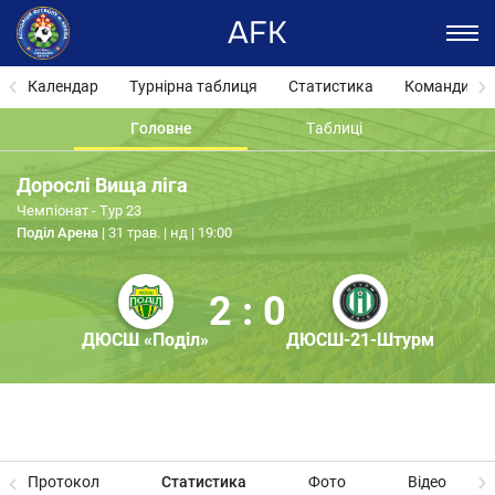
AFK
Календар
Турнірна таблиця
Статистика
Команди
Головне
Таблиці
Дорослі Вища ліга
Чемпіонат - Тур 23
Поділ Арена
31 трав. | нд | 19:00
2 : 0
ДЮСШ «Поділ»
ДЮСШ-21-Штурм
Протокол
Статистика
Фото
Відео