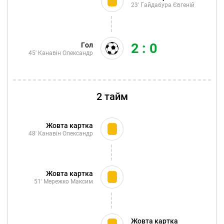
23'
Гайдабура Євгеній
2 : 0
Гол
45'
Канавін Олександр
2 тайм
Жовта картка
48'
Канавін Олександр
Жовта картка
51'
Мережко Максим
Жовта картка