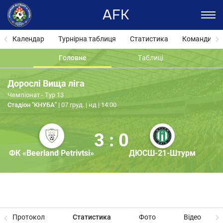
AFK
Календар
Турнірна таблиця
Статистика
Команди
Головне
Таблиці
Дорослі Вища ліга
Чемпіонат - Тур 13
Стадіон "КНУБА"
07 груд. | нд | 14:00
3 : 0
ФК «Beerland Petrivtsi»
ДЮСШ-21-Штурм
Протокол
Статистика
Фото
Відео