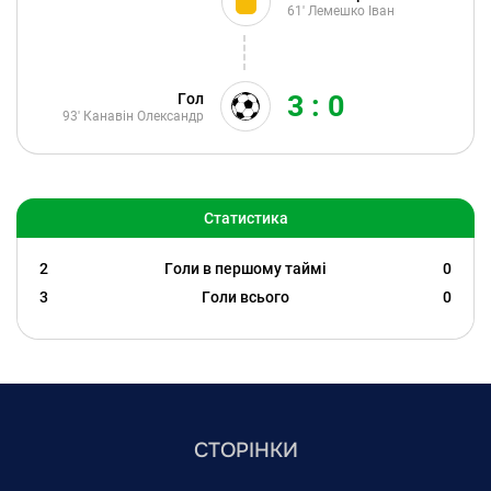
61'
Лемешко Іван
3 : 0
Гол
93'
Канавін Олександр
Статистика
2
Голи в першому таймі
0
3
Голи всього
0
СТОРІНКИ