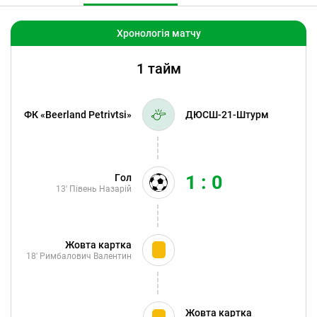
Хронологія матчу
1 тайм
ФК «Beerland Petrivtsi»
ДЮСШ-21-Штурм
1 : 0
Гол
13'
Півень Назарій
Жовта картка
18'
Римбалович Валентин
Жовта картка