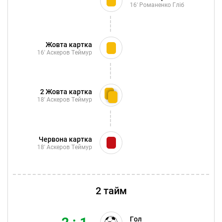
16'
Романенко Гліб
Жовта картка
16'
Аскеров Теймур
2 Жовта картка
18'
Аскеров Теймур
Червона картка
18'
Аскеров Теймур
2 тайм
Гол