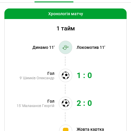
Хронологія матчу
1 тайм
Динамо 11'
Локомотив 11'
1 : 0
Гол
9'
Шимків Олександр
2 : 0
Гол
15'
Малаканов Георгій
Жовта картка