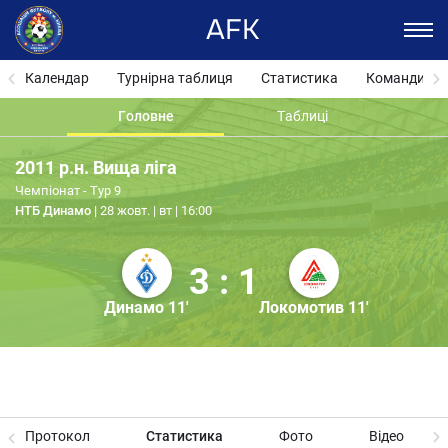
AFK
Календар
Турнірна таблиця
Статистика
Команди
Головне
Таблиці
2011 р.н. Вища ліга
Чемпіонат - Тур 9
НТБ Динамо
28 жовт. | вт | 16:00
3 : 1
Динамо 11'
Локомотив 11'
Протокол
Статистика
Фото
Відео