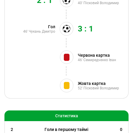
2 : 1
40'
Пісковий Володимир
3 : 1
Гол
46'
Чукань Дмитро
Червона картка
46'
Семиредченко Іван
Жовта картка
52'
Пісковий Володимир
Статистика
2
Голи в першому таймі
0