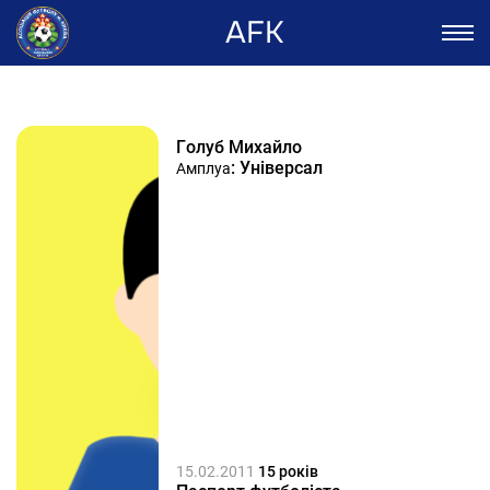
AFK
Голуб Михайло
: Універсал
Амплуа
15.02.2011
15 років