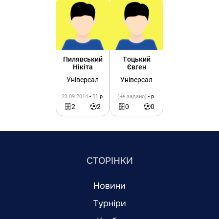
Пилявський
Тоцький
Нікіта
Євген
Універсал
Універсал
23.09.2014
- 11 р.
(не задано)
- р.
2
2
0
0
СТОРІНКИ
Новини
Турніри