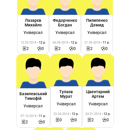
Лазарєв
Федорченко
Пилипенко
Михайло
Богдан
Демид
Універсал
Універсал
Універсал
12.03.2014
- 12 р.
06.08.2014
- 12 р.
21.09.2014
- 11 р.
2
0
2
0
2
0
Тулаєв
Цвентарний
Базилевський
Мурат
Артем
Тимофій
Універсал
Універсал
Універсал
22.04.2014
- 12 р.
24.01.2014
- 12 р.
07.10.2014
- 11 р.
0
0
2
0
2
0