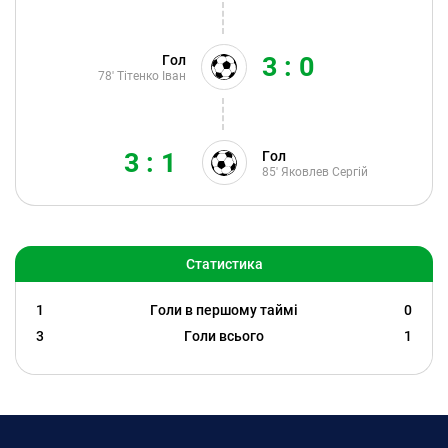
3 : 0
Гол
78'
Тітенко Іван
3 : 1
Гол
85'
Яковлев Сергій
Статистика
1
Голи в першому таймі
0
3
Голи всього
1