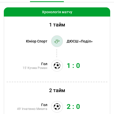
Хронологія матчу
1 тайм
Юніор Спорт
ДЮСШ «Поділ»
1 : 0
Гол
15'
Кучма Роман
2 тайм
2 : 0
Гол
49'
Ігнатенко Микита