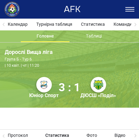
AFK
Календар
Турнірна таблиця
Статистика
Команди
Головне
Таблиці
Дорослі Вища ліга
Група Б - Тур 6
10 квіт. | чт | 11:20
3 : 1
Юніор Спорт
ДЮСШ «Поділ»
Протокол
Статистика
Фото
Відео