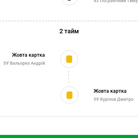
43'
Погранічний Тиму
2 тайм
Жовта картка
59'
Вальорко Андрій
Жовта картка
59'
Курілов Дмитро