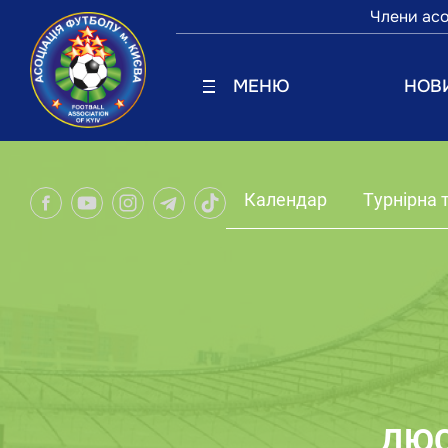
Члени асо
МЕНЮ
НОВ
Календар
Турнірна 
ДЮС