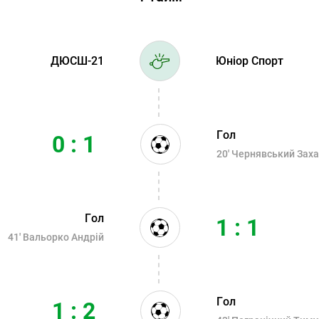
ДЮСШ-21
Юніор Спорт
Гол
0 : 1
20'
Чернявський Заха
Гол
1 : 1
41'
Вальорко Андрій
Гол
1 : 2