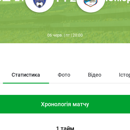
06 черв. | пт | 20:00
Статистика
Фото
Відео
Істо
Хронологія матчу
1 тайм