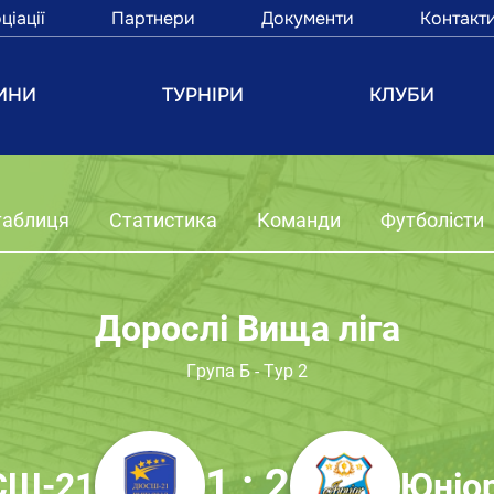
ціації
Партнери
Документи
Контакт
ИНИ
ТУРНІРИ
КЛУБИ
таблиця
Статистика
Команди
Футболісти
Дорослі Вища ліга
Група Б - Тур 2
1 : 2
Ш-21
Юніо