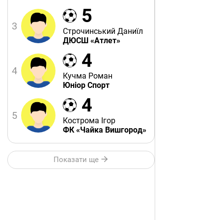
5
3
Строчинський Даниїл
ДЮСШ «Атлет»
4
4
Кучма Роман
Юніор Спорт
4
5
Кострома Ігор
ФК «Чайка Вишгород»
Показати ще