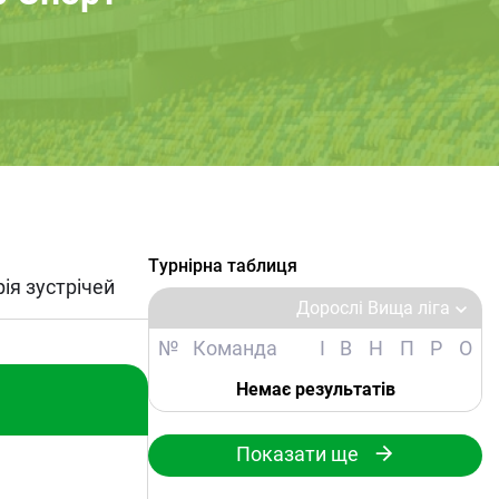
Турнірна таблиця
рія зустрічей
Дорослі Вища ліга
№
Команда
І
В
Н
П
Р
О
Немає результатів
Показати ще