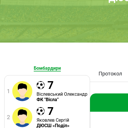
Бомбардири
Протокол
7
1
Віслевський Олександр
ФК "Вісла"
7
2
Яковлев Сергій
ДЮСШ «Поділ»