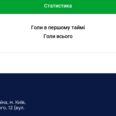
Статистика
Голи в першому таймі
Голи всього
на, м. Київ,
о, 12 (вул.