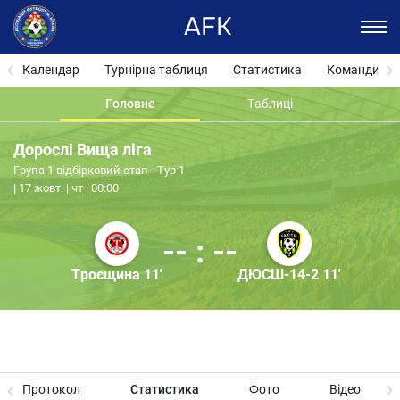
AFK
Календар
Турнірна таблиця
Статистика
Команди
Головне
Таблиці
Дорослі Вища ліга
Група 1 відбірковий етап - Тур 1
17 жовт. | чт | 00:00
-- : --
Троєщина 11'
ДЮСШ-14-2 11'
Протокол
Статистика
Фото
Відео