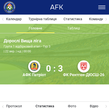
AFK
Календар
Турнірна таблиця
Статистика
Команди
Головне
Таблиці
Дорослі Вища ліга
Група 1 відбірковий етап - Тур 3
22 вер. | нд | 00:00
0 : 3
АФК Патріот
ФК Рентген-ДЮСШ-26
Протокол
Статистика
Фото
Відео