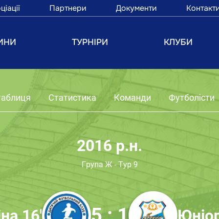
ціації
Партнери
Документи
Контакт
ИНИ
ТУРНІРИ
КЛУБИ
таблиця
Статистика
Команди
Футболісти
2016 р.н.
Група Ж - Тур 9
5 : 1
на 16'
Юніор