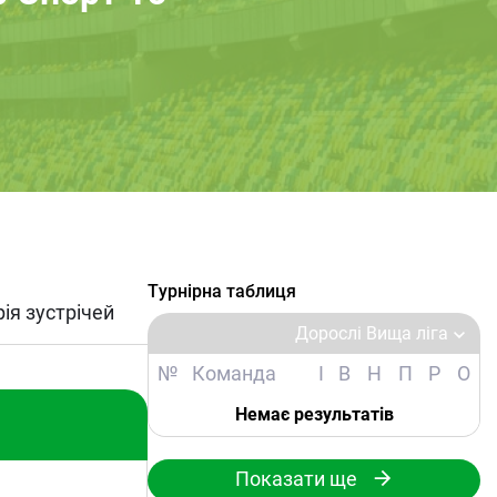
Турнірна таблиця
рія зустрічей
Дорослі Вища ліга
№
Команда
І
В
Н
П
Р
О
Немає результатів
Показати ще