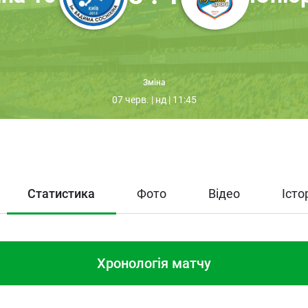
Зміна
07 черв. | нд | 11:45
Статистика
Фото
Відео
Істо
Хронологія матчу