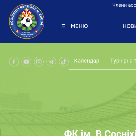
Члени асо
МЕНЮ
НОВ
Календар
Турнірна 
ФК ім. В.Сосніхі