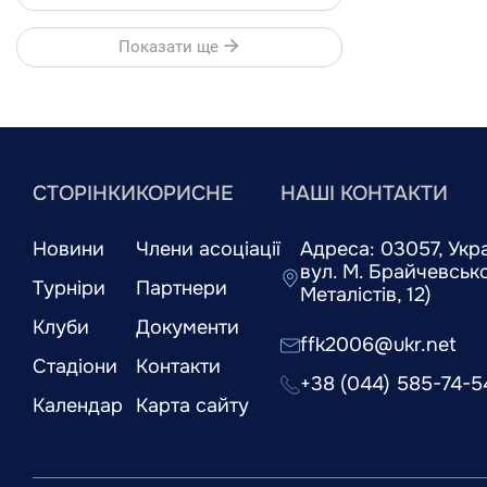
Показати ще
СТОРІНКИ
КОРИСНЕ
НАШІ КОНТАКТИ
Новини
Члени асоціації
Адреса: 03057, Украї
вул. М. Брайчевськог
Турніри
Партнери
Металістів, 12)
Клуби
Документи
ffk2006@ukr.net
Стадіони
Контакти
+38 (044) 585-74-5
Календар
Карта сайту