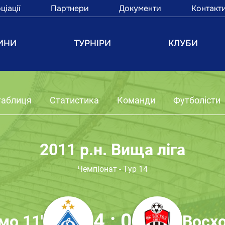
ціації
Партнери
Документи
Контакт
ИНИ
ТУРНІРИ
КЛУБИ
таблиця
Статистика
Команди
Футболісти
2011 р.н. Вища ліга
Чемпіонат - Тур 14
4 : 0
мо 11'
Восхо