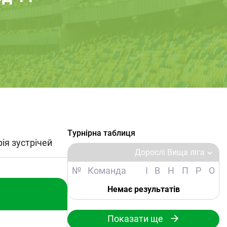
Турнірна таблиця
рія зустрічей
Дорослі Вища ліга
№
Команда
І
В
Н
П
Р
О
Немає результатів
Показати ще