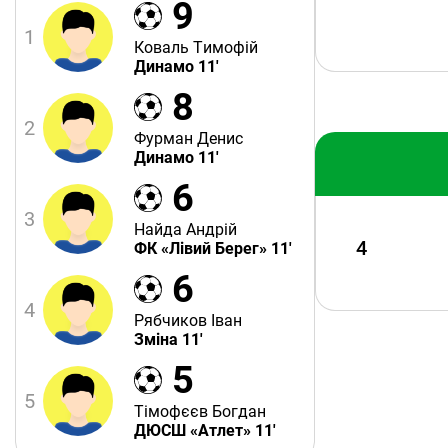
9
1
Коваль Тимофій
Динамо 11'
8
2
Фурман Денис
Динамо 11'
6
3
Найда Андрій
4
ФК «Лівий Берег» 11'
6
4
Рябчиков Іван
Зміна 11'
5
5
Тімофєєв Богдан
ДЮСШ «Атлет» 11'