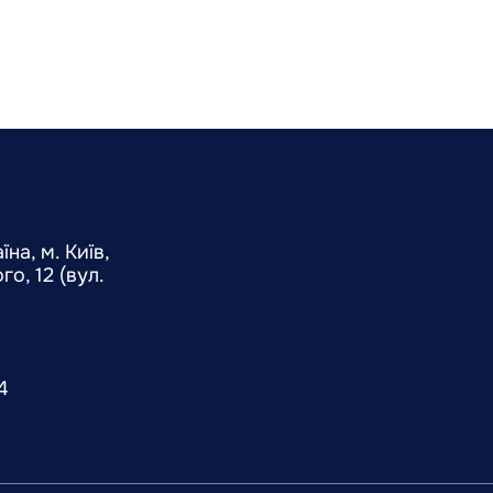
на, м. Київ,
о, 12 (вул.
4