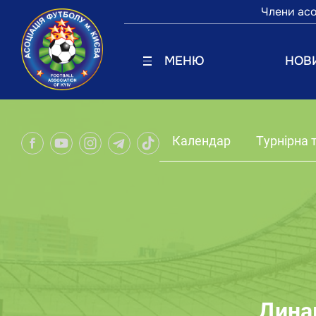
Члени асо
МЕНЮ
НОВ
Календар
Турнірна 
Дина