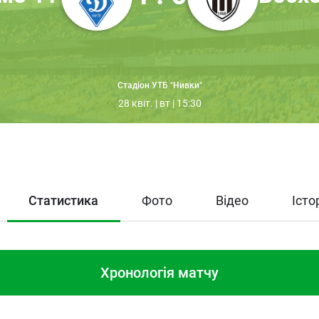
Стадіон УТБ "Нивки"
28 квіт. | вт | 15:30
Статистика
Фото
Відео
Істо
Хронологія матчу