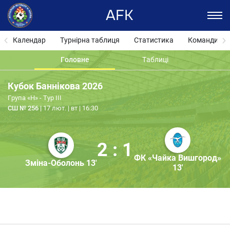
AFK
Календар
Турнірна таблиця
Статистика
Команди
Головне
Таблиці
Кубок Баннікова 2026
Група «H» - Тур ІІІ
СШ № 256
17 лют. | вт | 16:30
2 : 1
ФК «Чайка Вишгород»
Зміна-Оболонь 13'
13'