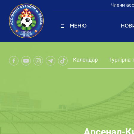
Члени асо
МЕНЮ
НОВ
Календар
Турнірна 
Арсенал-Ки