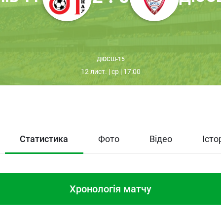
ДЮСШ-15
12 лист. | ср | 17:00
Статистика
Фото
Відео
Істо
Хронологія матчу