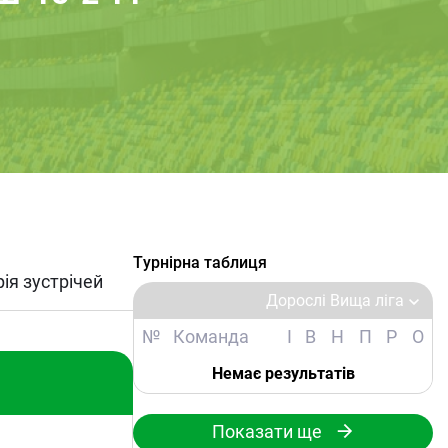
Турнірна таблиця
рія зустрічей
Дорослі Вища ліга
№
Команда
І
В
Н
П
Р
О
Немає результатів
Показати ще