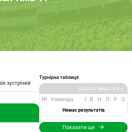
Турнірна таблиця
рія зустрічей
Дорослі Вища ліга
№
Команда
І
В
Н
П
Р
О
Немає результатів
Показати ще