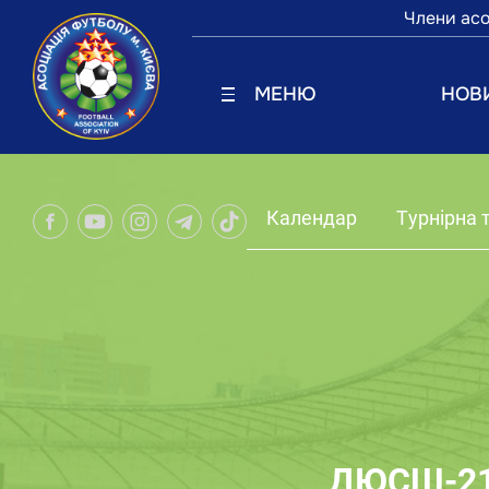
Члени асо
МЕНЮ
НОВ
Календар
Турнірна 
ДЮСШ-21-