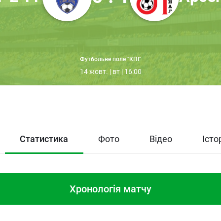
Футбольне поле "КПІ"
14 жовт. | вт | 16:00
Статистика
Фото
Відео
Істо
Хронологія матчу