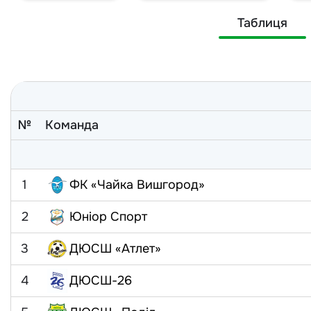
Таблиця
№
Команда
1
ФК «Чайка Вишгород»
2
Юніор Спорт
3
ДЮСШ «Атлет»
4
ДЮСШ-26