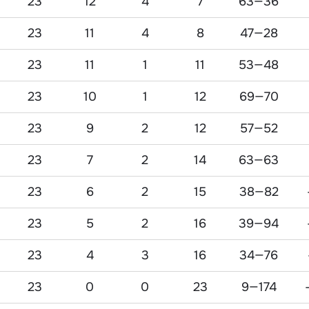
23
12
4
7
63—36
23
11
4
8
47—28
23
11
1
11
53—48
23
10
1
12
69—70
23
9
2
12
57—52
23
7
2
14
63—63
23
6
2
15
38—82
23
5
2
16
39—94
23
4
3
16
34—76
23
0
0
23
9—174