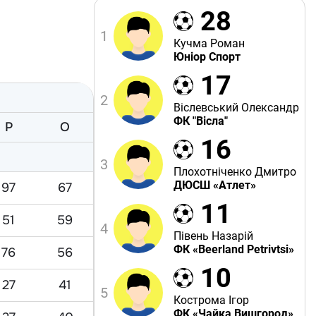
28
1
Кучма Роман
Юніор Спорт
17
2
Віслевський Олександр
ФК "Вісла"
Р
O
16
3
Плохотніченко Дмитро
ДЮСШ «Атлет»
97
67
11
51
59
4
Півень Назарій
ФК «Beerland Petrivtsi»
76
56
10
27
41
5
Кострома Ігор
ФК «Чайка Вишгород»