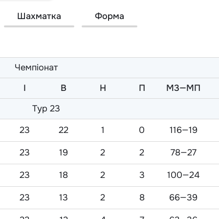
Шахматка
Форма
Чемпіонат
I
В
Н
П
М3—МП
Тур 23
23
22
1
0
116—19
23
19
2
2
78—27
23
18
2
3
100—24
23
13
2
8
66—39