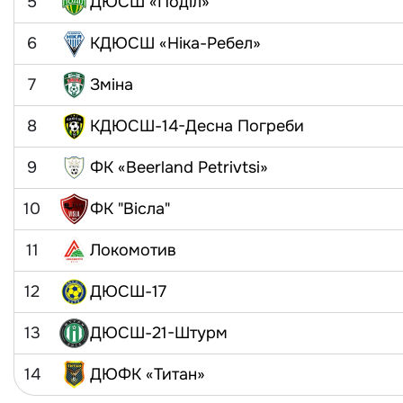
5
ДЮСШ «Поділ»
6
КДЮСШ «Ніка-Ребел»
7
Зміна
8
КДЮСШ-14-Десна Погреби
9
ФК «Beerland Petrivtsi»
10
ФК "Вісла"
11
Локомотив
12
ДЮСШ-17
13
ДЮСШ-21-Штурм
14
ДЮФК «Титан»