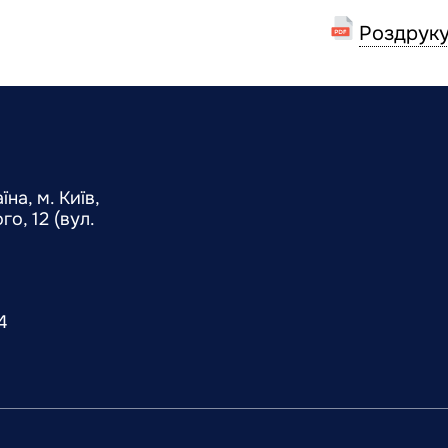
Роздруку
на, м. Київ,
о, 12 (вул.
4