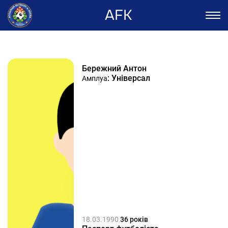
AFK
Бережний Антон
: Універсал
Амплуа
18.03.1990
36 років