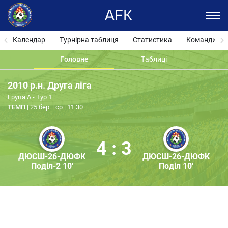
AFK
Календар
Турнірна таблиця
Статистика
Команди
Головне
Таблиці
2010 р.н. Друга ліга
Група А - Тур 1
ТЕМП
25 бер. | ср | 11:30
4 : 3
ДЮСШ-26-ДЮФК
ДЮСШ-26-ДЮФК
Поділ-2 10'
Поділ 10'