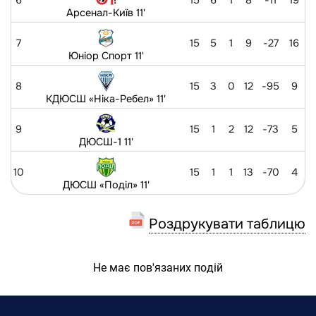
6
15
6
1
8
-11
19
Арсенал-Київ 11'
7
15
5
1
9
-27
16
Юніор Спорт 11'
8
15
3
0
12
-95
9
КДЮСШ «Ніка-Ребел» 11'
9
15
1
2
12
-73
5
ДЮСШ-1 11'
10
15
1
1
13
-70
4
ДЮСШ «Поділ» 11'
Роздрукувати таблицю
Не має пов'язаних подій