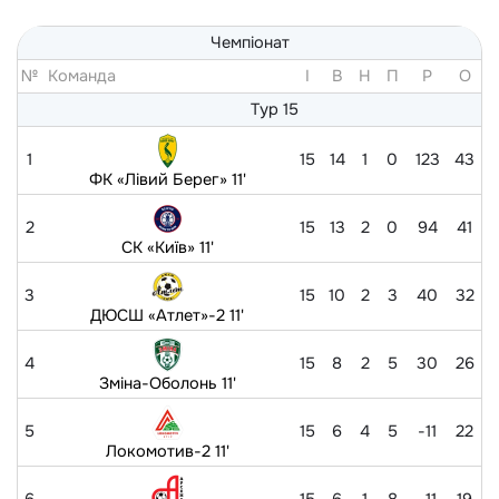
Чемпіонат
№
Команда
I
В
Н
П
Р
O
Тур 15
1
15
14
1
0
123
43
ФК «Лівий Берег» 11'
2
15
13
2
0
94
41
СК «Київ» 11'
3
15
10
2
3
40
32
ДЮСШ «Атлет»-2 11'
4
15
8
2
5
30
26
Зміна-Оболонь 11'
5
15
6
4
5
-11
22
Локомотив-2 11'