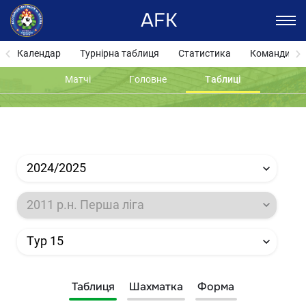
AFK
Календар
Турнірна таблиця
Статистика
Команди
Матчі
Головне
Таблиці
2024/2025
2011 р.н. Перша ліга
Тур 15
Таблиця
Шахматка
Форма