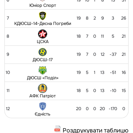
6
19
10
1
8
13
31
Юніор Спорт
7
19
8
2
9
3
26
КДЮСШ-14-Десна Погреби
8
18
7
0
11
5
21
ЦСКА
9
19
7
0
12
-37
21
ДЮСШ-17
10
19
5
1
13
-51
16
ДЮСШ «Поділ»
11
18
5
0
13
-10
15
АФК Патріот
12
20
0
0
20
-170
0
Єдність
Роздрукувати таблицю