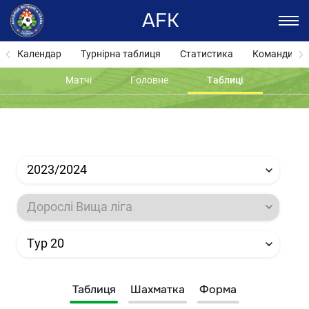
AFK
Календар
Турнірна таблиця
Статистика
Команди
Матчі
Головне
Таблиці
2023/2024
Дорослі Вища ліга
Тур 20
Таблиця
Шахматка
Форма