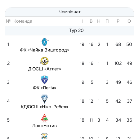
Чемпіонат
№
Команда
I
В
Н
П
Р
O
Тур 20
1
19
16
2
1
68
50
ФК «Чайка Вишгород»
2
18
16
1
1
102
49
ДЮСШ «Атлет»
3
19
15
1
3
49
46
ФК «Легія»
4
18
12
1
5
42
37
КДЮСШ «Ніка-Ребел»
5
18
11
3
4
34
36
Локомотив