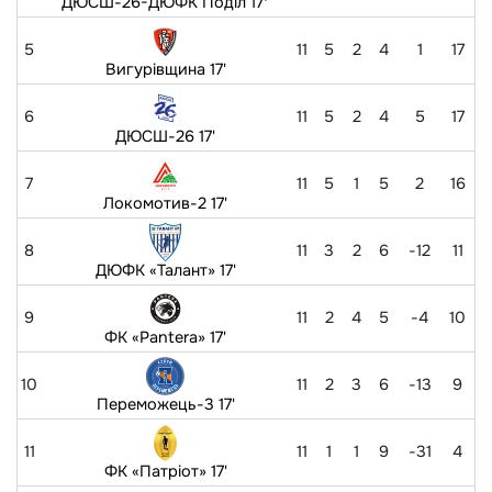
ДЮСШ-26-ДЮФК Поділ 17ʼ
5
11
5
2
4
1
17
Вигурівщина 17'
6
11
5
2
4
5
17
ДЮСШ-26 17'
7
11
5
1
5
2
16
Локомотив-2 17'
8
11
3
2
6
-12
11
ДЮФК «Талант» 17'
9
11
2
4
5
-4
10
ФК «Pantera» 17'
10
11
2
3
6
-13
9
Переможець-3 17'
11
11
1
1
9
-31
4
ФК «Патріот» 17'