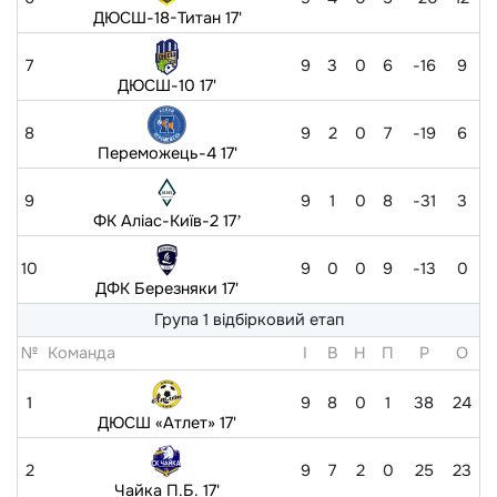
ДЮСШ-18-Титан 17'
7
9
3
0
6
-16
9
ДЮСШ-10 17'
8
9
2
0
7
-19
6
Переможець-4 17'
9
9
1
0
8
-31
3
ФК Аліас-Київ-2 17ʼ
10
9
0
0
9
-13
0
ДФК Березняки 17'
Група 1 відбірковий етап
№
Команда
I
В
Н
П
Р
O
1
9
8
0
1
38
24
ДЮСШ «Атлет» 17'
2
9
7
2
0
25
23
Чайка П.Б. 17'