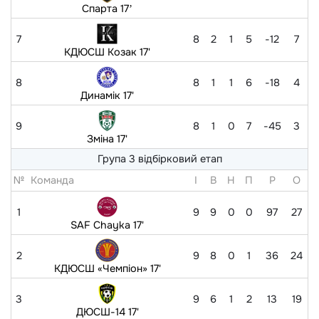
Спарта 17ʼ
7
8
2
1
5
-12
7
КДЮСШ Козак 17'
8
8
1
1
6
-18
4
Динамік 17'
9
8
1
0
7
-45
3
Зміна 17'
Група 3 відбірковий етап
№
Команда
I
В
Н
П
Р
O
1
9
9
0
0
97
27
SAF Chayka 17'
2
9
8
0
1
36
24
КДЮСШ «Чемпіон» 17'
3
9
6
1
2
13
19
ДЮСШ-14 17'