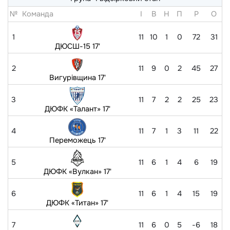
№
Команда
I
В
Н
П
Р
O
1
11
10
1
0
72
31
ДЮСШ-15 17'
2
11
9
0
2
45
27
Вигурівщина 17'
3
11
7
2
2
25
23
ДЮФК «Талант» 17'
4
11
7
1
3
11
22
Переможець 17'
5
11
6
1
4
6
19
ДЮФК «Вулкан» 17'
6
11
6
1
4
15
19
ДЮФК «Титан» 17'
7
11
6
0
5
-6
18