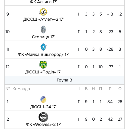
ФК Альянс 17'
9
11
3
3
5
-13
12
ДЮСШ «Атлет»-2 17'
10
11
1
2
8
-23
5
Столиця 17'
11
11
0
3
8
-28
3
ФК «Чайка Вишгород» 17'
12
11
0
1
10
-77
1
ДЮСШ «Поділ» 17'
Група В
№
Команда
I
В
Н
П
Р
O
1
11
9
1
1
34
28
ДЮСШ-24 17'
2
11
9
0
2
42
27
ФК «Wolves»-2 17'