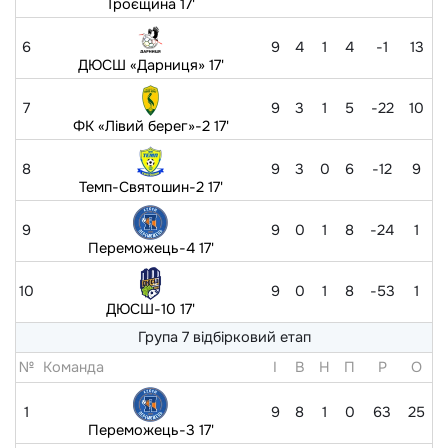
Троєщина 17'
6
9
4
1
4
-1
13
ДЮСШ «Дарниця» 17'
7
9
3
1
5
-22
10
ФК «Лівий берег»-2 17'
8
9
3
0
6
-12
9
Темп-Святошин-2 17'
9
9
0
1
8
-24
1
Переможець-4 17'
10
9
0
1
8
-53
1
ДЮСШ-10 17'
Група 7 відбірковий етап
№
Команда
I
В
Н
П
Р
O
1
9
8
1
0
63
25
Переможець-3 17'