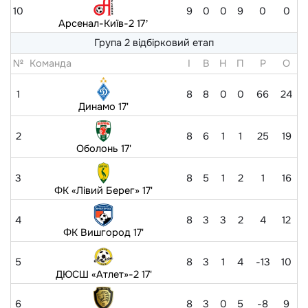
10
9
0
0
9
0
0
Арсенал-Київ-2 17ʼ
Група 2 відбірковий етап
№
Команда
I
В
Н
П
Р
O
1
8
8
0
0
66
24
Динамо 17'
2
8
6
1
1
25
19
Оболонь 17'
3
8
5
1
2
1
16
ФК «Лівий Берег» 17'
4
8
3
3
2
4
12
ФК Вишгород 17'
5
8
3
1
4
-13
10
ДЮСШ «Атлет»-2 17'
6
8
3
0
5
-8
9