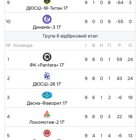
9
9
1
0
8
-64
3
ДЮСШ-18-Титан 17'
10
9
0
0
9
-55
0
Динамік-3 17'
Група 6 відбірковий етап
№
Команда
I
В
Н
П
Р
O
1
9
8
0
1
59
24
ФК «Pantera» 17'
2
9
8
0
1
43
24
ДЮСШ-26 17'
3
9
6
1
2
-6
19
Десна-Фаворит 17'
4
9
6
0
3
22
18
Локомотив-2 17'
5
9
4
1
4
-6
13