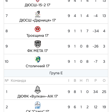
6
9
4
1
4
1
13
ДЮСШ-15-2 17'
7
9
4
1
4
-4
13
ДЮСШ «Дарниця» 17'
8
9
1
1
7
-34
4
Троєщина 17'
9
9
1
0
8
-26
3
ФК МЕТА 17'
10
9
1
0
8
-7
3
Столичний 17'
Група Е
№
Команда
I
В
Н
П
Р
O
1
9
8
1
0
34
25
ДЮФК «Вулкан»-АІК 17'
2
9
6
1
2
12
19
СК "Старт" 17'