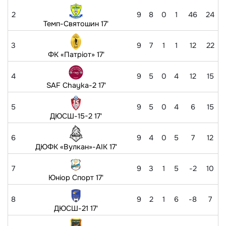
2
9
8
0
1
46
24
Темп-Святошин 17'
3
9
7
1
1
12
22
ФК «Патріот» 17'
4
9
5
0
4
12
15
SAF Chayka-2 17'
5
9
5
0
4
6
15
ДЮСШ-15-2 17'
6
9
4
0
5
7
12
ДЮФК «Вулкан»-АІК 17'
7
9
3
1
5
-2
10
Юніор Спорт 17'
8
9
2
1
6
-8
7
ДЮСШ-21 17'