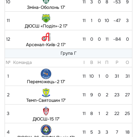
10
11
3
0
8
-53
9
Зміна-Оболонь 17'
11
11
1
0
10
-47
3
ДЮСШ «Поділ»-2 17'
12
11
0
0
11
-84
0
Арсенал-Київ-2 17ʼ
Група Г
№
Команда
I
В
Н
П
Р
O
1
11
10
1
0
31
31
Переможець-2 17'
2
11
9
0
2
23
27
Темп-Святошин 17'
3
11
8
1
2
22
25
ДЮСШ-15 17'
4
11
5
3
3
7
18