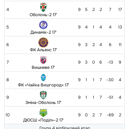
4
9
5
2
2
7
17
Оболонь-2 17'
5
9
4
1
4
4
13
Динамік-2 17'
6
9
3
2
4
6
11
ФК Альянс 17'
7
9
3
0
6
-13
9
Вишневе 17'
8
9
1
1
7
-30
4
ФК «Чайка Вишгород» 17'
9
9
1
1
7
-51
4
Зміна-Оболонь 17'
10
9
0
2
7
-69
2
ДЮСШ «Поділ»-2 17'
Група 4 відбірковий етап