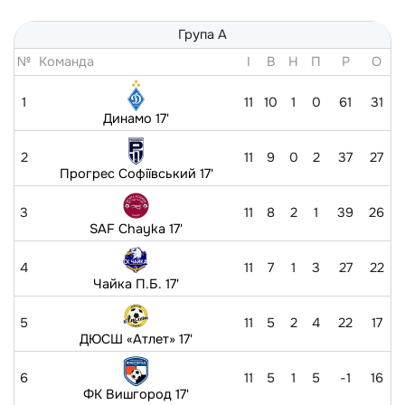
Група А
№
Команда
I
В
Н
П
Р
O
1
11
10
1
0
61
31
Динамо 17'
2
11
9
0
2
37
27
Прогрес Софіївський 17'
3
11
8
2
1
39
26
SAF Chayka 17'
4
11
7
1
3
27
22
Чайка П.Б. 17'
5
11
5
2
4
22
17
ДЮСШ «Атлет» 17'
6
11
5
1
5
-1
16
ФК Вишгород 17'