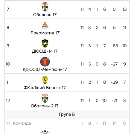
7
11
4
1
6
0
13
Оболонь 17'
8
11
3
2
6
5
11
Локомотив 17'
9
11
3
1
7
-63
10
ДЮСШ-14 17'
10
11
3
0
8
-27
9
КДЮСШ «Чемпіон» 17'
11
11
2
1
8
-29
7
ФК «Лівий Берег» 17'
12
11
1
0
10
-71
3
Оболонь-2 17'
Група Б
№
Команда
I
В
Н
П
Р
O