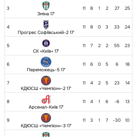
3
11
8
1
2
27
25
Зміна 17'
4
11
8
0
3
33
24
Прогрес Софіївський-2 17'
5
11
7
2
2
55
23
СК «Київ» 17'
6
11
6
0
5
6
18
Переможець-5 17'
7
11
4
2
5
23
14
КДЮСШ «Чемпіон»-2 17'
8
11
4
1
6
-6
13
Арсенал-Київ 17'
9
11
3
1
7
-30
10
КДЮСШ «Чемпіон»-3 17'