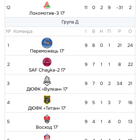
12
11
0
2
9
-31
2
Локомотив-3 17'
Група Д
№
Команда
I
В
Н
П
Р
O
1
9
8
0
1
21
24
Переможець 17'
2
9
7
1
1
8
22
SAF Chayka-2 17'
3
9
7
0
2
34
21
ДЮФК «Вулкан» 17'
4
9
5
1
3
7
16
ДЮФК «Титан» 17'
5
9
4
1
4
0
13
Восход 17'