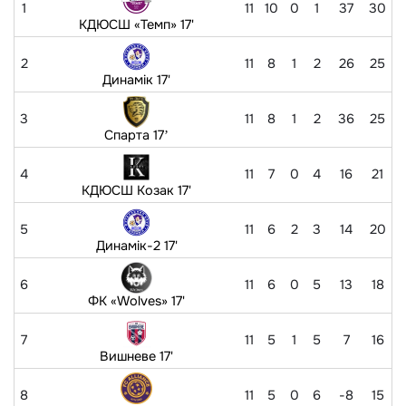
1
11
10
0
1
37
30
КДЮСШ «Темп» 17'
2
11
8
1
2
26
25
Динамік 17'
3
11
8
1
2
36
25
Спарта 17ʼ
4
11
7
0
4
16
21
КДЮСШ Козак 17'
5
11
6
2
3
14
20
Динамік-2 17'
6
11
6
0
5
13
18
ФК «Wolves» 17'
7
11
5
1
5
7
16
Вишневе 17'
8
11
5
0
6
-8
15