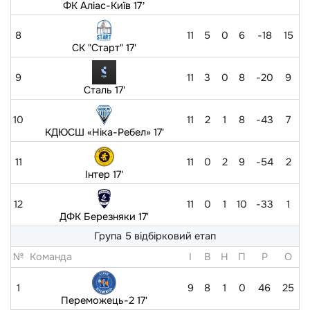
ФК Аліас-Київ 17ʼ
8
11
5
0
6
-18
15
СК "Старт" 17'
9
11
3
0
8
-20
9
Сталь 17'
10
11
2
1
8
-43
7
КДЮСШ «Ніка-Ребел» 17'
11
11
0
2
9
-54
2
Інтер 17'
12
11
0
1
10
-33
1
ДФК Березняки 17'
Група 5 відбірковий етап
№
Команда
I
В
Н
П
Р
O
1
9
8
1
0
46
25
Переможець-2 17'