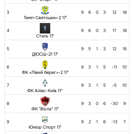
3
9
6
0
3
12
18
Темп-Святошин-2 17'
4
9
6
0
3
17
18
Сталь 17'
5
9
5
1
3
12
16
ДЮСШ-21 17'
6
9
3
1
5
-11
10
ФК «Лівий берег»-2 17'
7
9
3
1
5
-5
10
ФК Аліас-Київ 17ʼ
8
9
3
0
6
-30
9
ФК "Вісла" 17'
9
9
2
1
6
-13
7
Юніор Спорт 17'