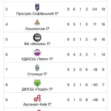
3
9
6
1
2
34
19
Прогрес Софіївський 17'
4
9
5
1
3
17
16
Локомотив 17'
5
9
5
1
3
-9
16
ФК «Wolves» 17'
6
9
4
2
3
1
14
КДЮСШ «Темп» 17'
7
9
3
0
6
-18
9
Столиця 17'
8
9
2
1
6
-40
7
ДЮСШ «Поділ» 17'
9
9
1
0
8
-48
3
Арсенал-Київ 17'