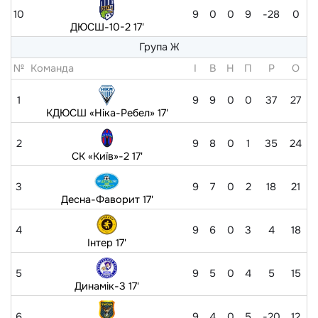
10
9
0
0
9
-28
0
ДЮСШ-10-2 17'
Група Ж
№
Команда
I
В
Н
П
Р
O
1
9
9
0
0
37
27
КДЮСШ «Ніка-Ребел» 17'
2
9
8
0
1
35
24
СК «Київ»-2 17'
3
9
7
0
2
18
21
Десна-Фаворит 17'
4
9
6
0
3
4
18
Інтер 17'
5
9
5
0
4
5
15
Динамік-3 17'
6
9
4
0
5
-20
12