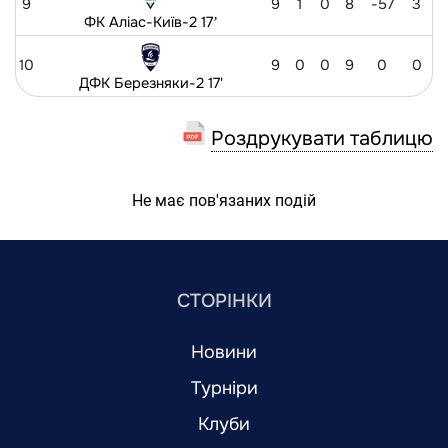
9
9
1
0
8
-57
3
ФК Аліас-Київ-2 17ʼ
10
9
0
0
9
0
0
ДФК Березняки-2 17'
Роздрукувати таблицю
Не має пов'язаних подій
СТОРІНКИ
Новини
Турніри
Клуби