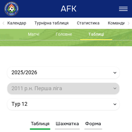
AFK
Календар
Турнірна таблиця
Статистика
Команди
Матчі
Головне
Таблиці
2025/2026
2011 р.н. Перша ліга
Тур 12
Таблиця
Шахматка
Форма