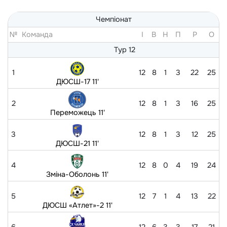
Чемпіонат
№
Команда
I
В
Н
П
Р
O
Тур 12
1
12
8
1
3
22
25
ДЮСШ-17 11'
2
12
8
1
3
16
25
Переможець 11'
3
12
8
1
3
12
25
ДЮСШ-21 11'
4
12
8
0
4
19
24
Зміна-Оболонь 11'
5
12
7
1
4
13
22
ДЮСШ «Атлет»-2 11'