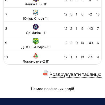
6
12
6
3
3
17
21
Чайка П.Б. 11'
7
12
5
1
6
-2
16
Юніор Спорт 11'
8
12
2
1
9
-40
7
СК «Київ» 11'
9
12
2
0
10
-43
6
ДЮСШ «Поділ» 11'
10
12
1
1
10
-14
4
Локомотив-2 11'
Роздрукувати таблицю
Не має пов'язаних подій