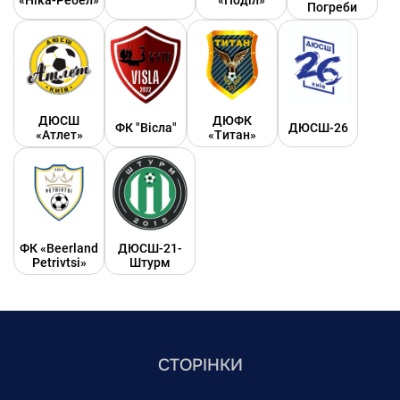
«Ніка-Ребел»
«Поділ»
Погреби
ДЮСШ
ДЮФК
ФК "Вісла"
ДЮСШ-26
«Атлет»
«Титан»
ФК «Beerland
ДЮСШ-21-
Petrivtsi»
Штурм
СТОРІНКИ