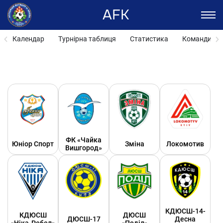
AFK
Календар
Турнірна таблиця
Статистика
Команди
ФК «Чайка
Юніор Спорт
Зміна
Локомотив
Вишгород»
КДЮСШ-14-
КДЮСШ
ДЮСШ
ДЮСШ-17
Десна