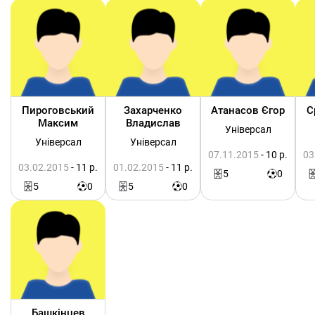
Пироговський
Захарченко
Атанасов Єгор
С
Максим
Владислав
Універсал
Універсал
Універсал
07.11.2015
- 10 р.
03
03.02.2015
- 11 р.
01.02.2015
- 11 р.
5
0
5
0
5
0
Башкінцев