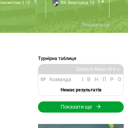
0
5
окомотив-3 15'
ФК Вишгород 15'
ФК
Показати ще
Турнірна таблиця
Дорослі Вища ліга
№
Команда
І
В
Н
П
Р
О
Немає результатів
Показати ще