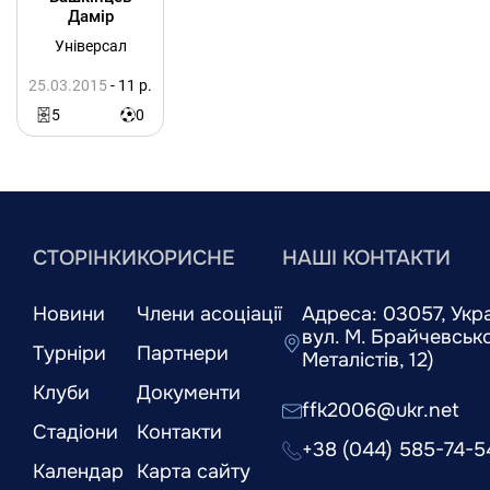
Дамір
Універсал
25.03.2015
- 11 р.
5
0
СТОРІНКИ
КОРИСНЕ
НАШІ КОНТАКТИ
Новини
Члени асоціації
Адреса: 03057, Украї
вул. М. Брайчевськог
Турніри
Партнери
Металістів, 12)
Клуби
Документи
ffk2006@ukr.net
Стадіони
Контакти
+38 (044) 585-74-5
Календар
Карта сайту