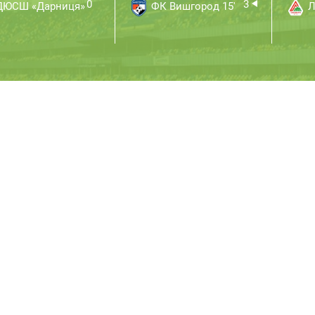
0
3
ЮСШ «Дарниця»
ФК Вишгород 15'
Л