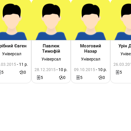
рібний Євген
Павлюк
Мозговий
Урін 
Тимофій
Назар
Універсал
Унів
Універсал
Універсал
.03.2015
- 11 р.
26.03.20
28.12.2015
- 10 р.
09.10.2015
- 10 р.
5
0
5
5
0
5
0