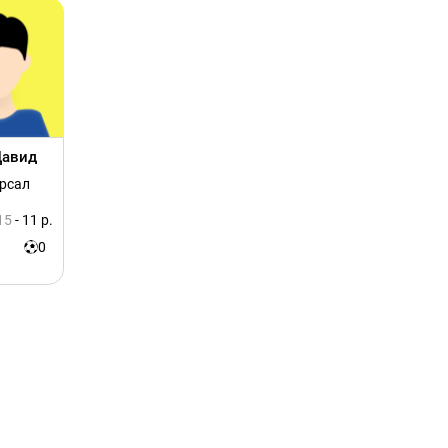
Давид
ерсал
15
- 11 р.
0