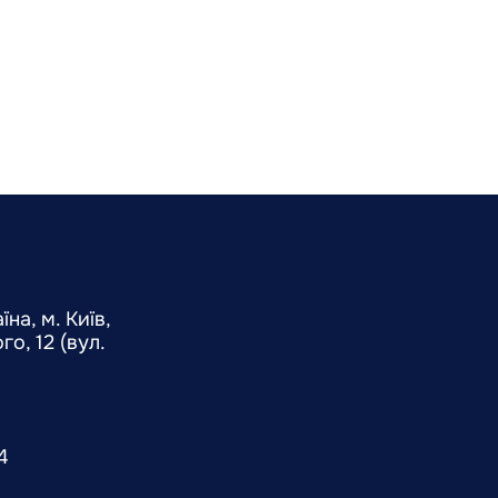
на, м. Київ,
о, 12 (вул.
4