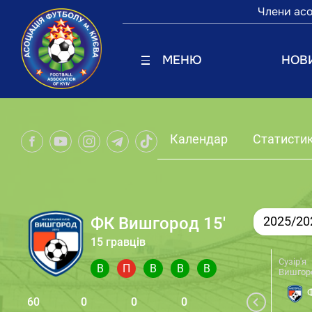
Члени асо
МЕНЮ
НОВ
Календар
Статисти
ФК Вишгород 15'
2025/20
15 гравців
Сузір'я
В
П
В
В
В
Вишгор
Ф
60
0
0
0