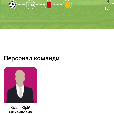
Д
15'
Персонал команди
Козін Юрій
Михайлович