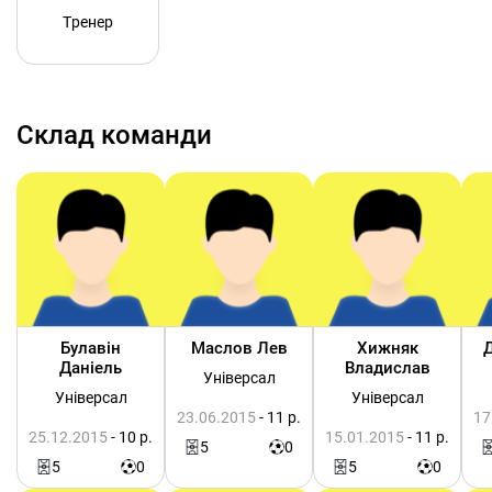
Тренер
Склад команди
Булавін
Маслов Лев
Хижняк
Даніель
Владислав
Універсал
Універсал
Універсал
23.06.2015
- 11 р.
17
25.12.2015
- 10 р.
15.01.2015
- 11 р.
5
0
5
0
5
0