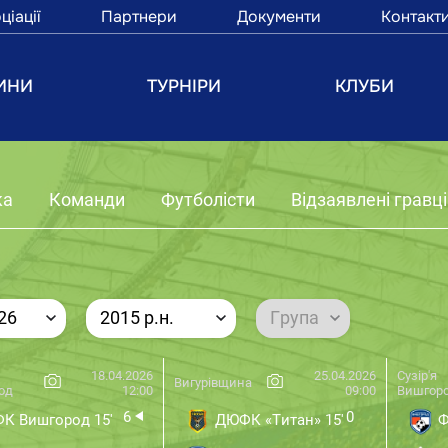
ціації
Партнери
Документи
Контакт
ИНИ
ТУРНІРИ
КЛУБИ
ка
Команди
Футболісти
Відзаявлені гравці
26
2015 р.н.
Група
18.04.2026
25.04.2026
Сузір'я
Вигурівщина
од
12:00
09:00
Вишгор
6
0
К Вишгород 15'
ДЮФК «Титан» 15'
Ф