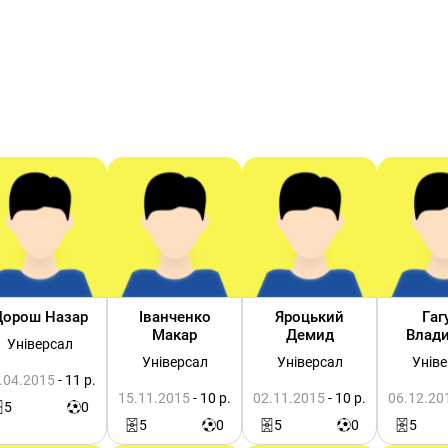
Дорош Назар
Іванченко
Яроцький
Гаг
Макар
Демид
Влад
Універсал
Універсал
Універсал
Унів
.04.2015
- 11 р.
15.11.2015
- 10 р.
02.11.2015
- 10 р.
06.12.20
5
0
5
0
5
0
5