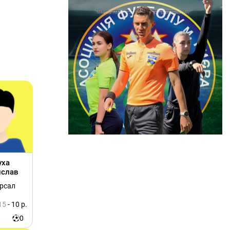
уха
ислав
ерсал
15
- 10 р.
0