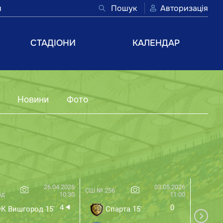
и
Пошук
Авторизація
СТАДІОНИ
КАЛЕНДАР
Новини
Фото
26.04.2026
03.05.2026
СШ № 256
Ліцей №
од
10:30
11:00
4
0
К Вишгород 15'
Спарта 15'
СК