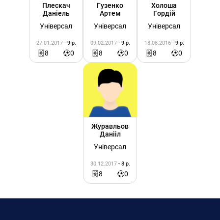
Плескач
Гузенко
Холоша
Даніель
Артем
Гордій
Універсал
Універсал
Універсал
27.01.2017
- 9 р.
09.02.2017
- 9 р.
18.08.2016
- 9 р.
8
0
8
0
8
0
Журавльов
Данііл
Універсал
30.12.2017
- 8 р.
8
0