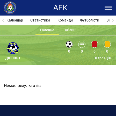
AFK
Календар
Статистика
Команди
Футболісти
Відза
Головне
Таблиці
0
0
0
0
ДЮСШ-1
0 гравців
Немає результатів