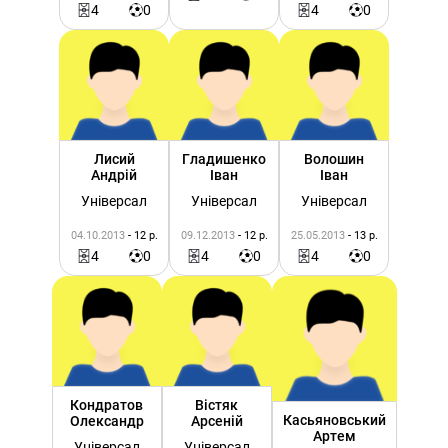
4
0
4
0
Лисий
Гладишенко
Волошин
Андрій
Іван
Іван
Універсал
Універсал
Універсал
04.10.2013
- 12 р.
09.12.2013
- 12 р.
25.05.2013
- 13 р.
4
0
4
0
4
0
Кондратов
Вістяк
Касьяновський
Олександр
Арсеній
Артем
Універсал
Універсал