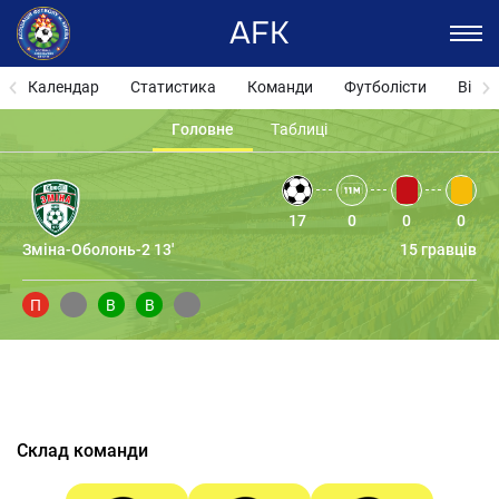
AFK
Календар
Статистика
Команди
Футболісти
Відза
Головне
Таблиці
17
0
0
0
Зміна-Оболонь-2 13'
15 гравців
П
В
В
Склад команди