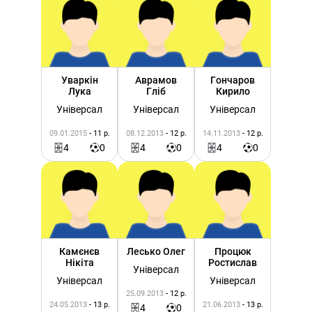
Уваркін
Аврамов
Гончаров
Лука
Гліб
Кирило
Універсал
Універсал
Універсал
09.01.2015
- 11 р.
08.12.2013
- 12 р.
14.11.2013
- 12 р.
4
0
4
0
4
0
Камєнєв
Лесько Олег
Процюк
Нікіта
Ростислав
Універсал
Універсал
Універсал
25.09.2013
- 12 р.
24.05.2013
- 13 р.
21.06.2013
- 13 р.
4
0