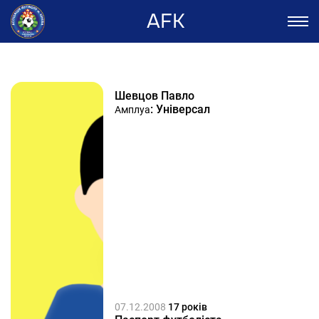
AFK
Шевцов Павло
: Універсал
Амплуа
07.12.2008
17 років